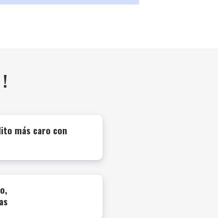
 !
dito más caro con
o,
as