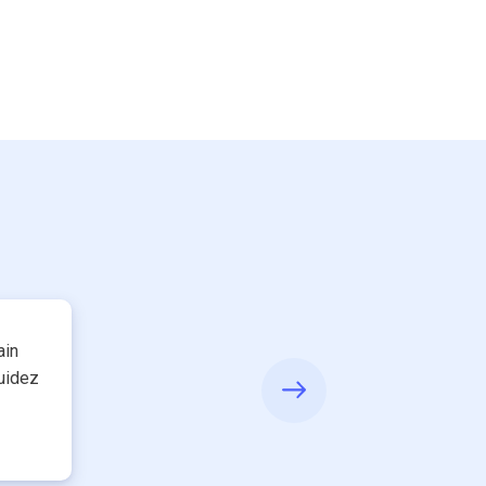
ain
uidez