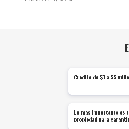
O llámanos al (442)158 3154
E
Crédito de $1 a $5 mill
Lo mas importante es t
propiedad para garantiz